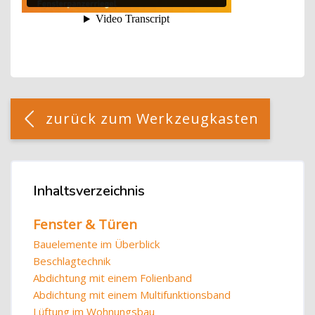
Blöcke
[Cocoon] Custom HTML überspringen
zurück zum Werkzeugkasten
Blöcke
Inhaltsverzeichnis
Inhaltsverzeichnis überspringen
Fenster & Türen
Bauelemente im Überblick
Beschlagtechnik
Abdichtung mit einem Folienband
Abdichtung mit einem Multifunktionsband
Lüftung im Wohnungsbau