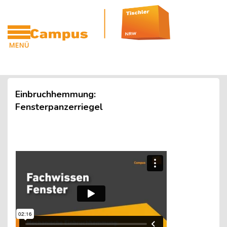
Blöcke
Zum Hauptinhalt
MENÜ
CAMPUS
Blöcke
Einbruchhemmung:
Fensterpanzerriegel