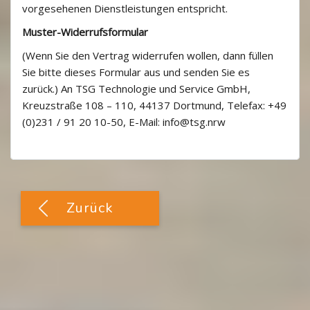
vorgesehenen Dienstleistungen entspricht.
Muster-Widerrufsformular
(Wenn Sie den Vertrag widerrufen wollen, dann füllen
Sie bitte dieses Formular aus und senden Sie es
zurück.) An TSG Technologie und Service GmbH,
Kreuzstraße 108 – 110, 44137 Dortmund, Telefax: +49
(0)231 / 91 20 10-50, E-Mail: info@tsg.nrw
Blöcke
[Cocoon] Custom HTML überspringen
Zurück
Blöcke