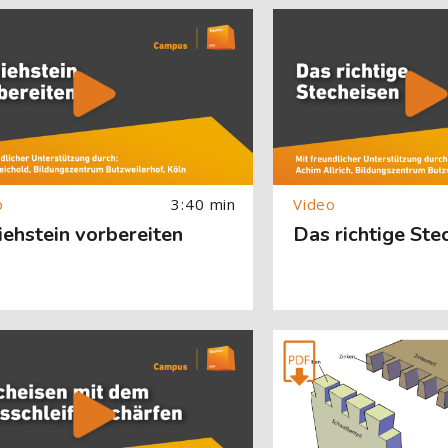
About (Text with Image) überspringen
[Cocoon] About (Text with
3:40 min
ehstein vorbereiten
Das richtige Ste
About (Text with Image) überspringen
[Cocoon] About (Text with