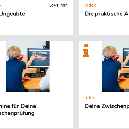
5:41 min
 Ungeübte
Die praktische 
About (Text with Image) überspringen
[Cocoon] About (Text with
ine für Deine
Deine Zwischen
schenprüfung