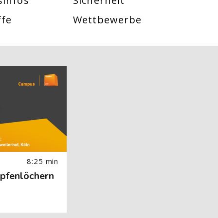
sinfos
Sicherheit
ffe
Wettbewerbe
 Image) überspringen
8:25 min
pfenlöchern