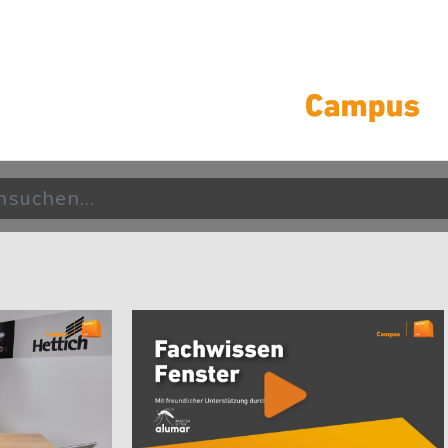
age) überspringen
[Cocoon] About (Text with Image) überspringe