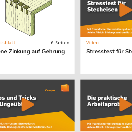
6 Seiten
ene Zinkung auf Gehrung
Stresstest für S
About (Text with Image) überspringen
[Cocoon] About (Text with