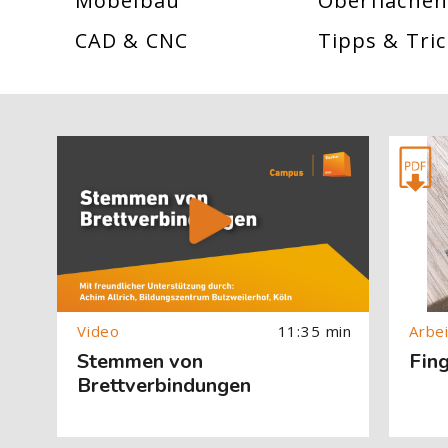
Möbelbau
Oberflächen
CAD & CNC
Tipps & Tric
[Cocoon] About (Text with Image) überspringen
[Cocoon] 
11:35 min
Stemmen von
Fin
Brettverbindungen