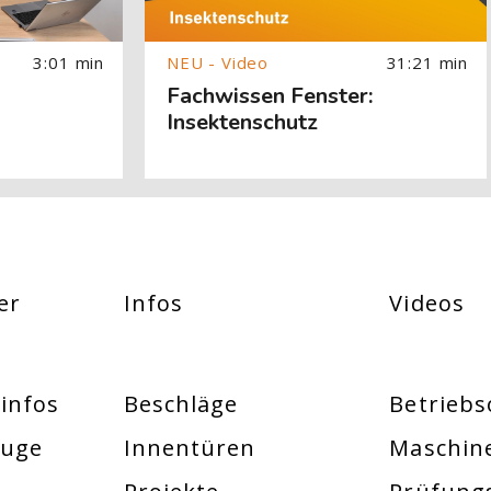
3:01 min
31:21 min
Fachwissen Fenster:
Insektenschutz
er
Infos
Videos
infos
Beschläge
Betriebs
euge
Innentüren
Maschin