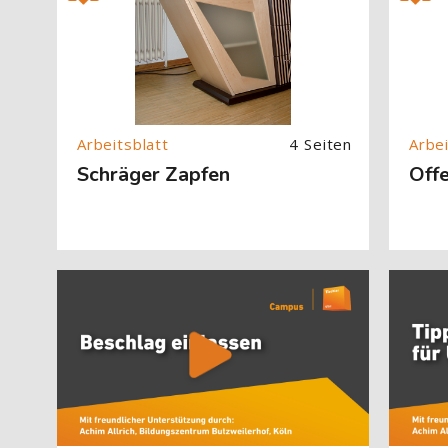
4 Seiten
Schräger Zapfen
Off
[Cocoon] About (Text with Image) überspringen
[Cocoon] 