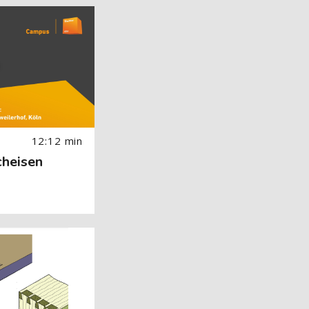
 Image) überspringen
12:12 min
cheisen
 Image) überspringen