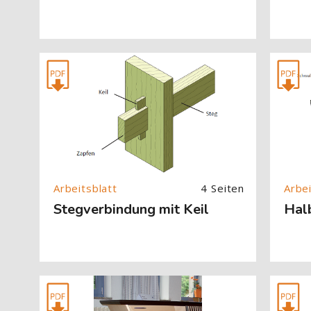
[Cocoon] About (Text with Image) überspringen
[Cocoon] 
4 Seiten
Stegverbindung mit Keil
Hal
[Cocoon] About (Text with Image) überspringen
[Cocoon] 