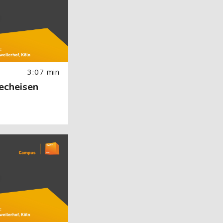
3:07 min
techeisen
 Image) überspringen