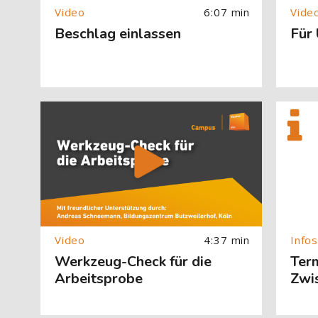
6:07 min
Beschlag einlassen
Für
[Cocoon] About (Text with Image) überspringen
[Cocoon] 
4:37 min
Werkzeug-Check für die
Term
Arbeitsprobe
Zwi