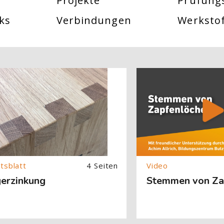
Projekte
Prüfung
ks
Verbindungen
Werksto
About (Text with Image) überspringen
[Cocoon] About (Text with
4 Seiten
gerzinkung
Stemmen von Za