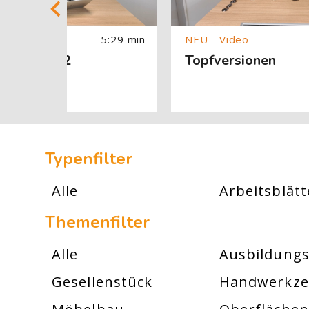
5:29 min
 32 - Teil 2
Topfversionen
[Cocoon] Custom HTML überspringen
Typenfilter
Alle
Arbeitsblätt
Themenfilter
Alle
Ausbildungs
Gesellenstück
Handwerkz