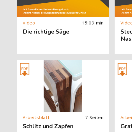
15:09 min
Die richtige Säge
Ste
Nass
[Cocoon] About (Text with Image) überspringen
[Cocoon] 
7 Seiten
Schlitz und Zapfen
Gra