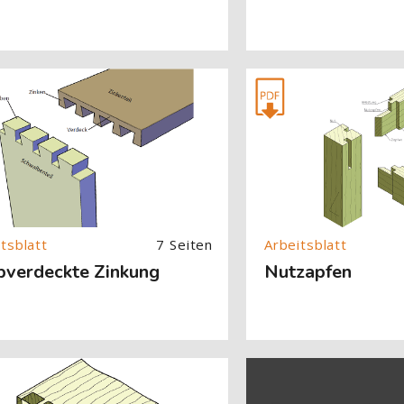
About (Text with Image) überspringen
[Cocoon] About (Text with
7 Seiten
bverdeckte Zinkung
Nutzapfen
About (Text with Image) überspringen
[Cocoon] About (Text with