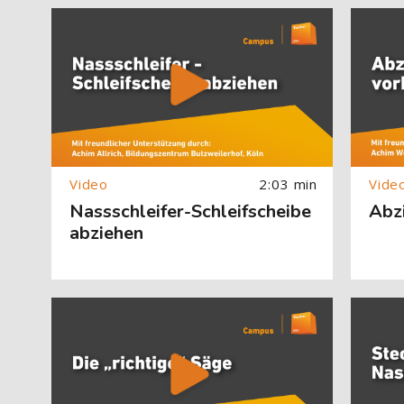
[Cocoon] About (Text with Image) überspringen
[Cocoon] 
2:03 min
Nassschleifer-Schleifscheibe
Abzi
abziehen
[Cocoon] About (Text with Image) überspringen
[Cocoon] 