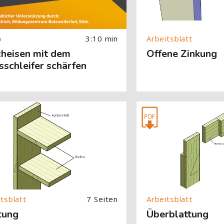
3:10 min
cheisen mit dem
Offene Zinkung
schleifer schärfen
About (Text with Image) überspringen
[Cocoon] About (Text with
7 Seiten
tung
Überblattung