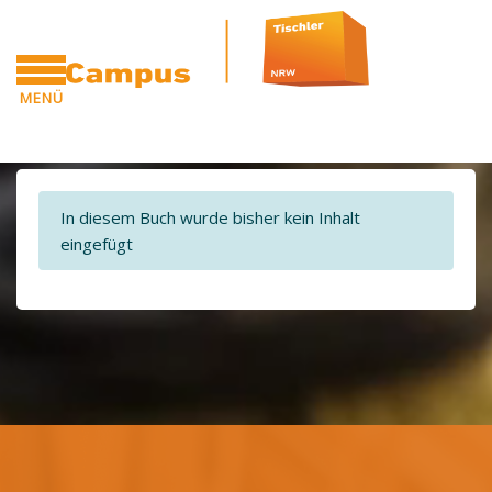
Blöcke
Zum Hauptinhalt
MENÜ
CAMPUS
Blöcke
In diesem Buch wurde bisher kein Inhalt
eingefügt
Blöcke
Blöcke