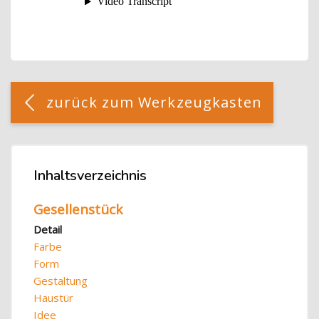
Blöcke
[Cocoon] Custom HTML überspringen
zurück zum Werkzeugkasten
Blöcke
Inhaltsverzeichnis
Inhaltsverzeichnis überspringen
Gesellenstück
Detail
Farbe
Form
Gestaltung
Haustür
Idee