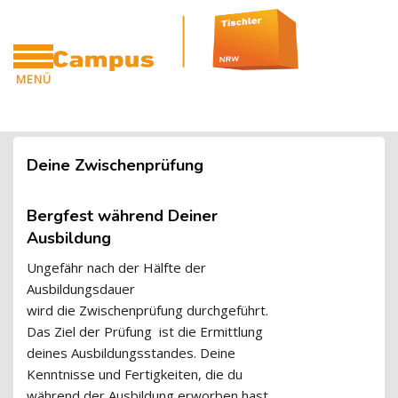
Blöcke
Zum Hauptinhalt
MENÜ
CAMPUS
Blöcke
Deine Zwischenprüfung
Bergfest
während Deiner
Ausbildung
Ungefähr nach der Hälfte der
Ausbildungsdauer
wird
die
Zwischenprüfung durchgeführt.
Das Ziel
der Prüfung
ist die Ermittlung
deines Ausbildungsstandes. Deine
Kenntnisse und Fertigkeiten, die du
während der Ausbildung erworben hast,