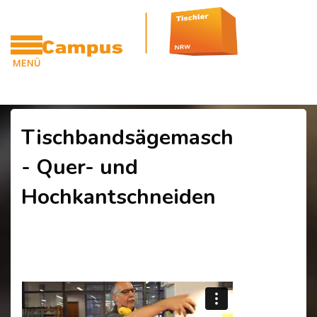
Blöcke
Zum Hauptinhalt
MENÜ
CAMPUS
Blöcke
Tischbandsägemaschine
- Quer- und
Hochkantschneiden